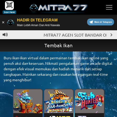
Scan Here!
HADIR DI TELEGRAM
×
Main Lebih Aman Dan Anti Nawala
MITRA77 AGEN SLOT BANDAR ONLINE 
Tembak Ikan
Buru ikan-ikan virtual dalam permainan tembak ikan online yang
penuh aksi dan keseruan. Nikmati pengalaman game arcade digital
dengan efek visual memukau dan hadiah menarik dari setiap
tangkapan. Mainkan sekarang dan rasakan ketegangan real-time
yang menghibur!